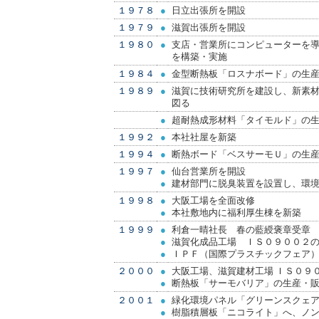
１９７８
●
日立出張所を開設
１９７９
●
滋賀出張所を開設
１９８０
●
支店・営業所にコンピューターを
を構築・実施
１９８４
●
金型断熱板「ロスナボード」の生
１９８９
●
滋賀に技術研究所を建設し、新素
図る
●
超耐熱成形材料「タイモルド」の
１９９２
●
本社社屋を新築
１９９４
●
断熱ボード「ベスサーモＵ」の生
１９９７
●
仙台営業所を開設
●
建材部門に脱臭装置を設置し、環
１９９８
●
大阪工場を全面改修
●
本社敷地内に福利厚生棟を新築
１９９９
●
利倉一晴社長 春の藍綬褒章受章
●
滋賀化成品工場 ＩＳ０９００２
●
ＩＰＦ（国際プラスチックフェア
２０００
●
大阪工場、滋賀建材工場 ＩＳ０９
●
断熱板「サーモバリア」の生産・
２００１
●
緑化環境パネル「グリーンスクェ
●
樹脂積層板「ニコライト」へ、ノ