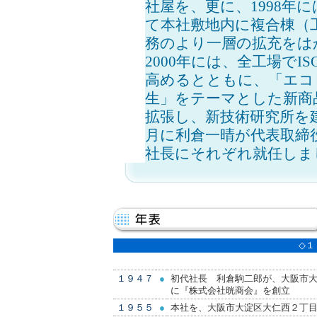
社屋を、更に、1998年
て本社敷地内に複合棟（
務のより一層の拡充をは
2000年には、全工場でI
高めるとともに、「エコ
生」をテーマとした新商
拡張し、新技術研究所を建
月に利倉一晴が代表取締
社長にそれぞれ就任しま
◇１
１９４７
●
初代社長 利倉駒二郎が、大阪市
に『株式会社晄商会』を創立
１９５５
●
本社を、大阪市大淀区大仁西２丁