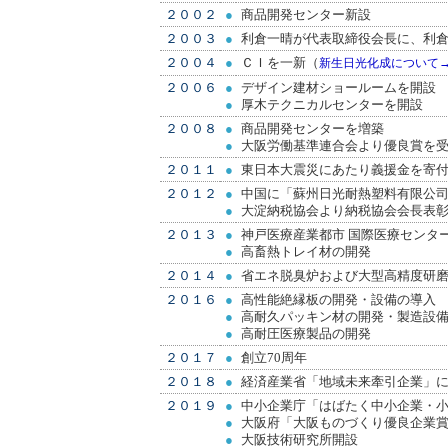
２００２
●
商品開発センター新設
２００３
●
利倉一晴が代表取締役会長に、利
２００４
●
ＣＩを一新（
新生日光化成について
２００６
●
デザイン建材ショールームを開設
●
厚木テクニカルセンターを開設
２００８
●
商品開発センターを増築
●
大阪労働基準連合会より優良賞を
２０１１
●
東日本大震災にあたり義援金を寄
２０１２
●
中国に「蘇州日光耐熱塑料有限公
●
大淀納税協会より納税協会会長表
２０１３
●
神戸医療産業都市 国際医療センター
●
高畜熱トレイ材の開発
２０１４
●
省エネ脱臭炉および大型高精度研
２０１６
●
高性能絶縁板の開発・設備の導入
●
高耐久パッキン材の開発・製造設
●
高耐圧医療製品の開発
２０１７
●
創立70周年
２０１８
●
経済産業省「地域未来牽引企業」
２０１９
●
中小企業庁「はばたく中小企業・小
●
大阪府「大阪ものづくり優良企業
●
大阪技術研究所開設