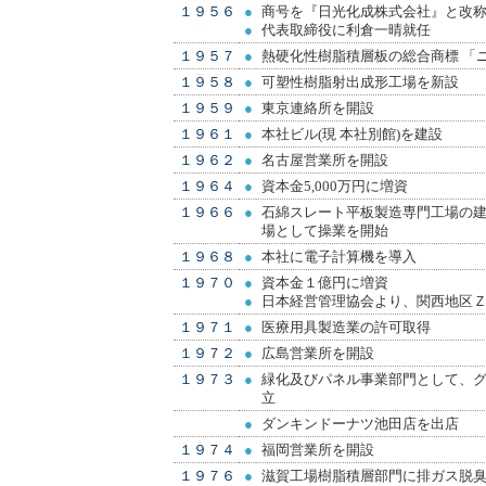
１９５６
●
商号を『日光化成株式会社』と改
●
代表取締役に利倉一晴就任
１９５７
●
熱硬化性樹脂積層板の総合商標 「
１９５８
●
可塑性樹脂射出成形工場を新設
１９５９
●
東京連絡所を開設
１９６１
●
本社ビル(現 本社別館)を建設
１９６２
●
名古屋営業所を開設
１９６４
●
資本金5,000万円に増資
１９６６
●
石綿スレート平板製造専門工場の
場として操業を開始
１９６８
●
本社に電子計算機を導入
１９７０
●
資本金１億円に増資
●
日本経営管理協会より、関西地区
１９７１
●
医療用具製造業の許可取得
１９７２
●
広島営業所を開設
１９７３
●
緑化及びパネル事業部門として、
立
●
ダンキンドーナツ池田店を出店
１９７４
●
福岡営業所を開設
１９７６
●
滋賀工場樹脂積層部門に排ガス脱