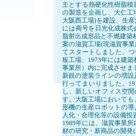
主とする熱硬化性樹脂積
の製造を企画し、大仁工場
大阪西工場)を建設、生産
には商号を日光化成株式
脂射出成形品と不燃建築材
案の滋賀工場(現滋賀事業
てスタートしました。つい
板工場、1973年には建
事業所）内に完成させま
新鋭の塗装ラインの増設
行ってまいりました。19
し、新しいオフィス空間
す。大阪工場においても、
形機の生産ロボットの導
人化・合理化等の設備投
1989年には、滋賀事業
材の研究・新商品の開発に